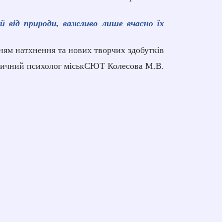
й від природи, важливо лише вчасно їх
ням натхнення та нових творчих здобутків
тичний психолог міськСЮТ Колесова М.В.