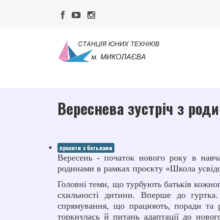
Вереснева зустріч з род
проєкти з батьками
Вересень - початок нового року в навч
родинами в рамках проєкту «Школа усвідом
Головні теми, що турбують батьків кожног
схильності дитини. Вперше до гуртка.
спрямування, що працюють, поради та р
торкнулась й питань адаптації до новог