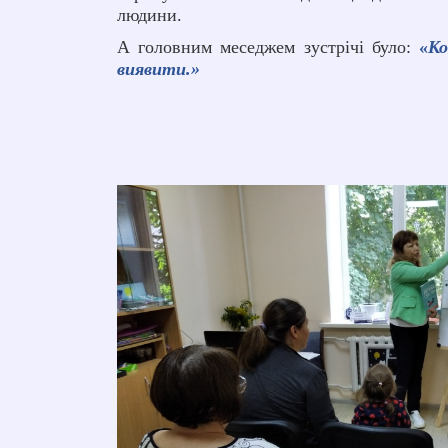
людини.
А головним меседжем зустрічі було:
«
Ко
виявити
.»