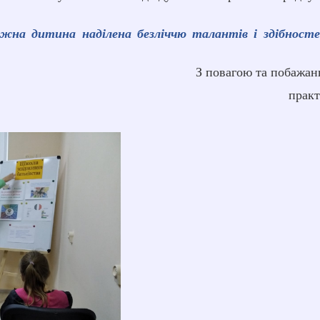
жна дитина наділена безліччю талантів і здібносте
З повагою та побажан
прак