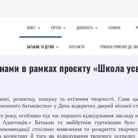
МСЮТ
ГУРТКИ
ДІЯЛЬНІСТЬ
НОВИНИ
Р
БАТЬКАМ ТА ДІТЯМ
КОНТАКТИ
ПРАВИЛА ПРИЙОМУ ДО ЗА
инами в рамках проєкту «Школа ус
анні, розвитку, пошуку та втілення творчості. Саме ц
леного батьківства» у День відкритих дверей міської ст
о року, особливо під час першого відвідування закладу п
 Адаптація.» Батькам та майбутнім гуртківцям було
екомендації стосовно виявлення та розкриття творчих 
о колективу й того як відвідування творчого осередк