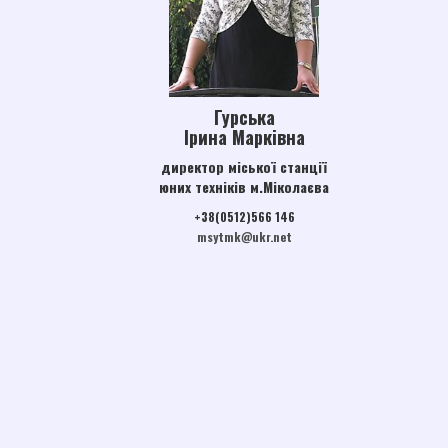
Звернення громадян
Річний звіт
ГУРТКИ
Гурська
Науково-технічний напрям
Ірина Марківна
Художньо-естетичний напрям
директор міської станції
юних техніків м.Міколаєва
Дистанційне навчання
+38(0512)566 146
Цікава математика
msytmk@ukr.net
ДІЯЛЬНІСТЬ
STEM-освіта
Наші проекти
Методична діяльність
Методичні розробки
Навчальні програми