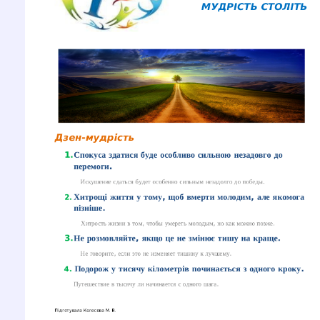
Звернення громадян
Річний звіт
ГУРТКИ
Науково-технічний напрям
Художньо-естетичний напрям
Дистанційне навчання
Цікава математика
ДІЯЛЬНІСТЬ
STEM-освіта
Наші проекти
Методична діяльність
Методичні розробки
Навчальні програми