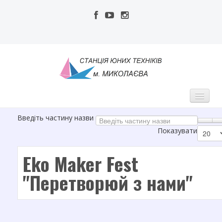
Введіть частину назви
МСЮТ
Показувати
Про нас
Eko Maker Fest
Адміністрація
"Перетворюй з нами"
Педагогічний колектив
Публічна інформація
Наші досягнення