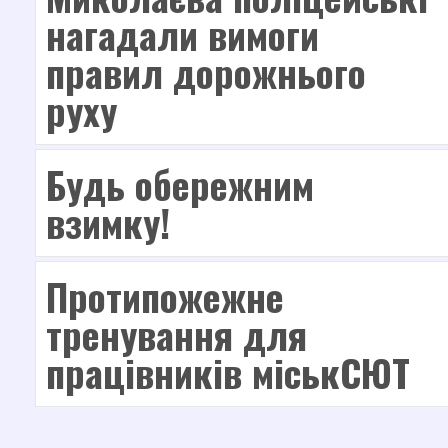
Звернення громадян
нагадали вимоги
Річний звіт
правил дорожнього
ГУРТКИ
руху
Науково-технічний напрям
Художньо-естетичний напрям
Будь обережним
Дистанційне навчання
взимку!
Цікава математика
ДІЯЛЬНІСТЬ
Протипожежне
STEM-освіта
тренування для
Наші проекти
працівників міськСЮТ
Методична діяльність
Методичні розробки
Навчальні програми