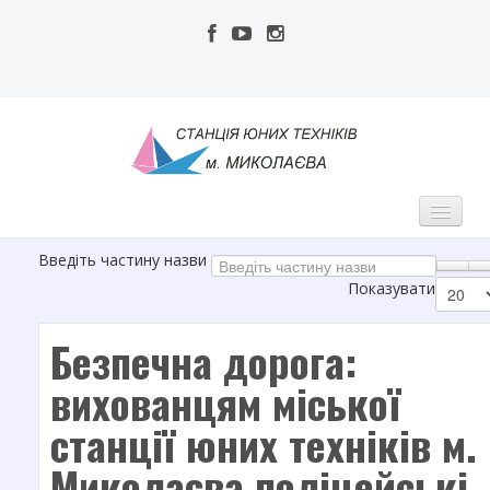
Введіть частину назви
МСЮТ
Показувати
Про нас
Безпечна дорога:
Адміністрація
вихованцям міської
Педагогічний колектив
станції юних техніків м.
Публічна інформація
Наші досягнення
Миколаєва поліцейські