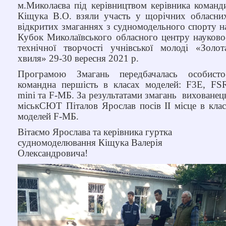
м.Миколаєва під керівництвом керівника команд
Звернення громадян
Кіщука В.О. взяли участь у щ
орічних обласни
Річний звіт
відкритих змаганнях з судномодельного спорту н
Кубок Миколаївського обласного центру науково
ГУРТКИ
технічної творчості учнівської молоді «Золот
хвиля» 29-30 вересня 2021 р.
Науково-технічний напрям
Програмою Змагань передбачалась
особисто
Художньо-естетичний напрям
командна першість
в класах моделей
:
F
3
E
,
FS
mini та
Дистанційне навчання
F
-МБ. За результатами змагань вихованец
міськСЮТ Піталов Ярослав посів ІІ місце в клас
Цікава математика
моделей
F
-МБ.
ДІЯЛЬНІСТЬ
Вітаємо Ярослава та керівника гуртка
судномоделювання Кіщука Валерія
STEM-освіта
Олександровича!
Наші проекти
Методична діяльність
Методичні розробки
Навчальні програми