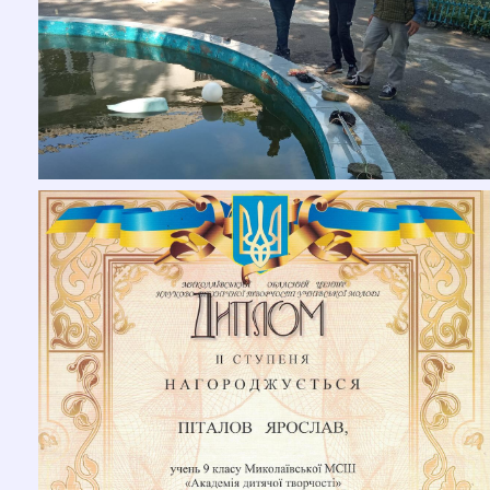
Документи
НОВИНИ
РОЗКЛАД ЗАНЯТЬ
АТЕСТАЦІЯ
БАТЬКАМ ТА ДІТЯМ
Батьківський лекторій
Безпека життєдіяльності
Сторінка психолога
Захист прав дітей
Профорієнтація
КОНТАКТИ
ПРАВИЛА ПРИЙОМУ ДО ЗАКЛАДУ