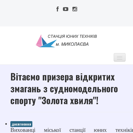
Вітаємо призера відкритих
МСЮТ
Про нас
змагань з судномодельного
Адміністрація
спорту "Золота хвиля"!
Педагогічний колектив
Публічна інформація
досягнення
Наші досягнення
Вихованці міської станції юних технікі