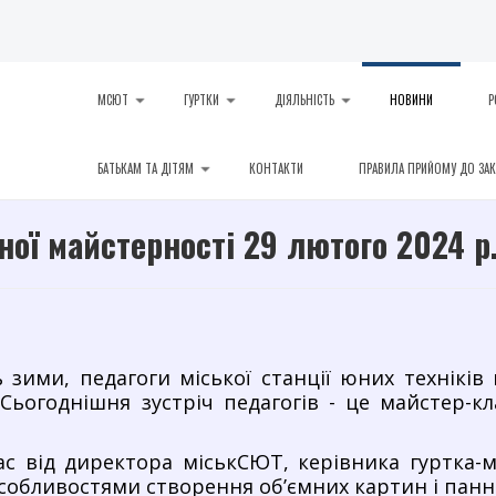
МСЮТ
ГУРТКИ
ДІЯЛЬНІСТЬ
НОВИНИ
Р
БАТЬКАМ ТА ДІТЯМ
КОНТАКТИ
ПРАВИЛА ПРИЙОМУ ДО ЗА
ої майстерності 29 лютого 2024 р
ь зими, педагоги міської станції юних техніків 
 Сьогоднішня зустріч педагогів - це майстер-к
ас від директора міськСЮТ, керівника гуртка-м
собливостями створення об’ємних картин і панно