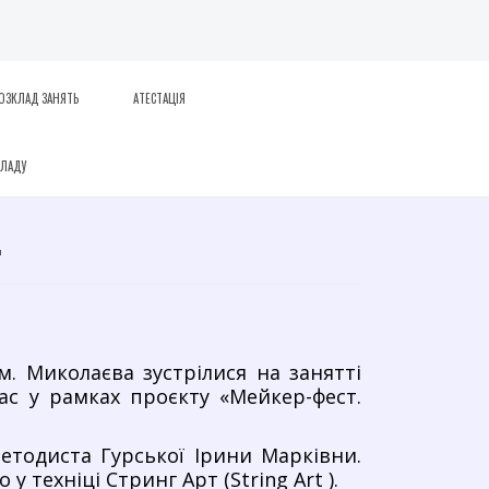
ОЗКЛАД ЗАНЯТЬ
АТЕСТАЦІЯ
КЛАДУ
.
м. Миколаєва зустрілися на занятті
лас у рамках проєкту
«Мейкер-фест.
етодиста Гурської Ірини Марківни.
 у техніці
Стринг Арт (String Art ).