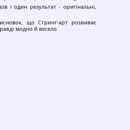
азв і один результат - оригінальні,
исновок, що Стринг-арт розвиває
равді модно й весело.