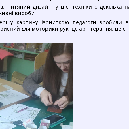
ка, нитяний дизайн, у цієї техніки є декілька н
живні вироби.
ршу картину ізониткою педагоги зробили в
орисний
для моторики рук, це арт-терапия, це сп