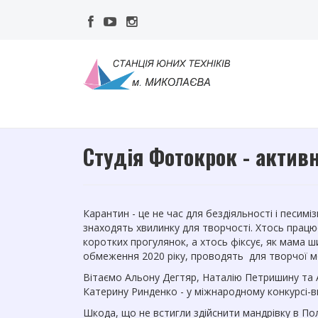
Студія Фотокрок - активн
Карантин - це не час для бездіяльності і песимі
знаходять хвилинку для творчості. Хтось працю
коротких прогулянок, а хтось фіксує, як мама ши
обмеження 2020 ріку, проводять для творчої мол
Вітаємо Альону Дегтяр, Наталію Петришину та 
Катерину Ринденко - у міжнародному конкурсі-ви
Шкода, що не встигли здійснити мандрівку в По