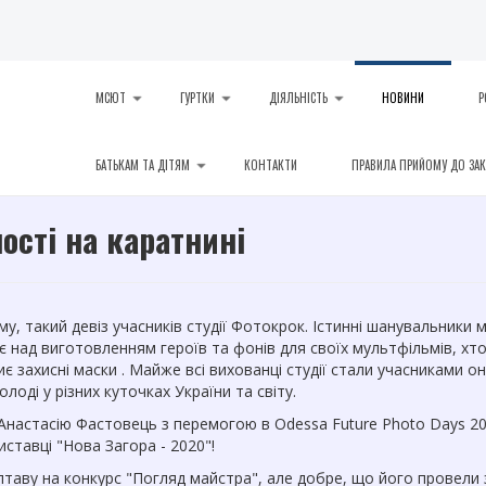
МСЮТ
ГУРТКИ
ДІЯЛЬНІСТЬ
НОВИНИ
Р
БАТЬКАМ ТА ДІТЯМ
КОНТАКТИ
ПРАВИЛА ПРИЙОМУ ДО ЗА
ості на каратнині
зму, такий девіз учасників студії Фотокрок. Істинні шанувальники 
є над виготовленням героїв та фонів для своїх мультфільмів, хто
є захисні маски . Майже всі вихованці студії стали учасниками о
оді у різних куточках України та світу.
Анастасію Фастовець з перемогою в Odessa Future Photo Days 20
ставці "Нова Загора - 2020"!
лтаву на конкурс "Погляд майстра", але добре, що його провели з