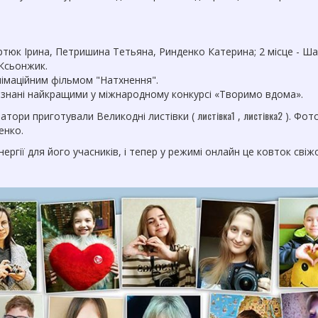
ертюк Ірина, Петришина Тетьяна, Ринденко Катерина; 2 місце - Ш
 Ксьонжик.
німаційним фільмом "Натхнення".
візнані найкращими у міжнародному конкурсі «Творимо вдома».
листівка1
листівка2
атори приготували Великодні листівки (
,
). Фот
енко.
ергії для його учасників, і тепер у режимі онлайн це ковток свіжо