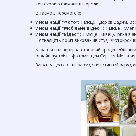
Фотокрок отримали нагороди.
Вітаємо з перемогою:
у номінації "Фото":
1 місце - Дар'єв Вадим, В
у номінації "Мобільне відео" :
1 місце - Олег
у номінації "Відео" :
1 місце - Швець Ірина з а
П’ятнадцять робіт вихованців студії Фотокрок 
Карантин не перервав творчий процес. Юні анім
онлайн-зустрічі з фотомитцем Сергієм Мельнич
Заняття гуртків - це завжди позитивний заряд ен