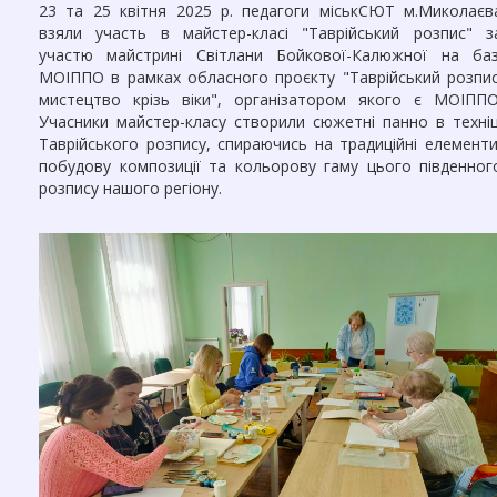
23 та 25 квітня 2025 р. педагоги міськСЮТ м.Миколаєв
Звернення громадян
взяли участь в майстер-класі "Таврійський розпис" з
Річний звіт
участю майстрині Світлани Бойкової-Калюжної на баз
МОІППО в рамках обласного проєкту "Таврійський розпис
ГУРТКИ
мистецтво крізь віки", організатором якого є МОІППО
Учасники майстер-класу створили сюжетні панно в техніц
Науково-технічний напрям
Таврійського розпису, спираючись на традиційні елементи
побудову композиції та кольорову гаму цього південног
Художньо-естетичний напрям
розпису нашого регіону.
Дистанційне навчання
Цікава математика
ДІЯЛЬНІСТЬ
STEM-освіта
Наші проекти
Методична діяльність
Методичні розробки
Навчальні програми