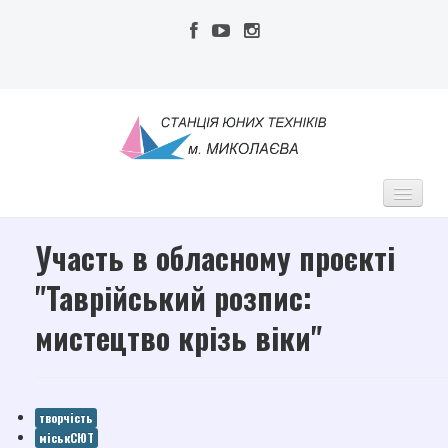
Участь в обласному проєкті
МСЮТ
Про нас
"Таврійський розпис:
Адміністрація
мистецтво крізь віки"
Педагогічний колектив
Публічна інформація
творчість
Наші досягнення
міськСЮТ