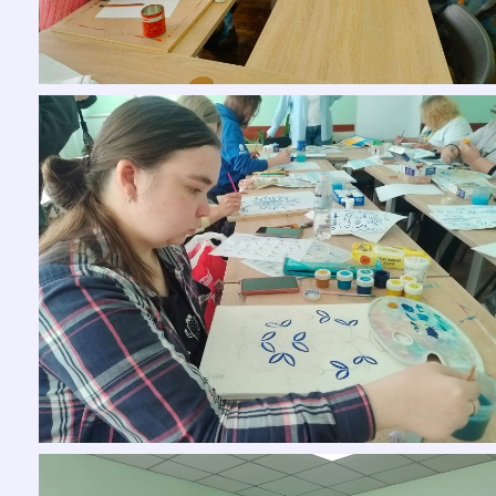
Документи
НОВИНИ
РОЗКЛАД ЗАНЯТЬ
АТЕСТАЦІЯ
БАТЬКАМ ТА ДІТЯМ
Батьківський лекторій
Безпека життєдіяльності
Сторінка психолога
Захист прав дітей
Профорієнтація
КОНТАКТИ
ПРАВИЛА ПРИЙОМУ ДО ЗАКЛАДУ