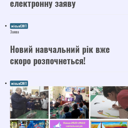
електронну заяву
міськСЮТ
Заява
Новий навчальний рік вже
скоро розпочнеться!
міськСЮТ