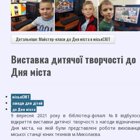
Документи
НОВИНИ
РОЗКЛАД ЗАНЯТЬ
Детальніше: Майстер-класи до Дня міста в міськСЮТ
АТЕСТАЦІЯ
БАТЬКАМ ТА ДІТЯМ
Виставка дитячої творчості до
Батьківський лекторій
Дня міста
Безпека життєдіяльності
Сторінка психолога
міськСЮТ
Захист прав дітей
заходи для дітей
Профорієнтація
до Дня міста
9 вересня 2021 року в бібліотеці-філіалі №8 відбулос
КОНТАКТИ
відкриття виставки дитячої творчості з нагоди відзначенн
Дня міста, на якій були представлені роботи вихованці
ПРАВИЛА ПРИЙОМУ ДО ЗАКЛАДУ
міської станції юних техніків м.Миколаєва.