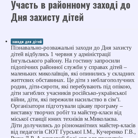
Участь в районному заході до
Дня захисту дітей
заходи для дітей
Пізнавально-розважальні заходи до Дня захисту
дітей відбулись 1 червня у адміністрації
Інгульського району. На гостину запросили
підопічних районної служби у справах дітей –
маленьких миколаївців, які опинились у складних
життєвих обставинах. Це діти з неблагополучних
родин, діти-сироти, які перебувають під опікою,
діти загиблих учасників російсько-української
війни, діти, які пережили насильство в сім’ї.
Організатори підготували цікаву програму –
виставку творчих робіт та майстер-класи від
міської станції юних техніків м.Миколаєва.
Діти долучились до різноманітних майстер-класів
від педагогів СЮТ Гурської І.М., Кучеренко Г.В.,