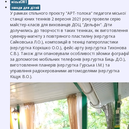
міськСЮТ
заходи для дітей
У рамках спільного проєкту "АРТ-толока" педагоги міської
станції юних техніків 2 вересня 2021 року провели серію
майстер-класів для вихованців ДОЦ "Дельфін". Діти
долучились до творчості в таких техніках, як виготовлення
сувеніру-магніту з повітряного пластиліну (кер.гуртка
Сайковська Л.О.), композицій в техніці паперопластики
(кер.гуртка Коркішко О.О.), фейс-арту (кер.гуртка Тихонова
С.В.). Також діти опановували особливості зйомки фографі
за допомогою мобільних телефонів (кер.гуртка Биць Д.О.),
виготовлення планерів (кер.гуртка Гурська І.М.) та
управління радіокерованими автомоделями (кер.гуртка
Кіщук В.О.).