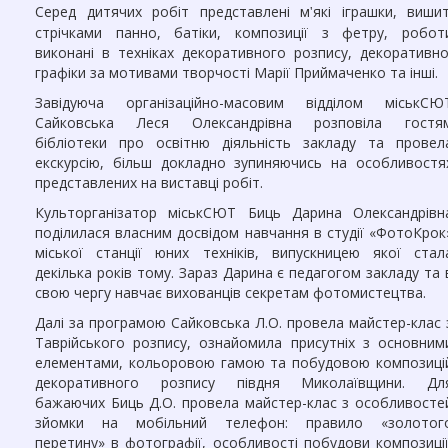
Серед дитячих робіт представлені м
які іграшки, вишит
'
стрічками панно, батіки, композиції з фетру, робот
виконані в техніках декоративного розпису, декоративно
графіки за мотивами творчості Марії Приймаченко та інші.
Завідуюча організаційно-масовим відділом міськСЮ
Сайковська Леся Олександрівна розповіла гостя
бібліотеки про освітню діяльність закладу та провел
екскурсію, більш докладно зупиняючись на особливостя
представлених на виставці робіт.
Культорганізатор міськСЮТ Биць Дарина Олександрівн
поділилася власним досвідом навчання в студії «ФотоКрок
міської станції юних техніків, випускницею якої стал
декілька років тому. Зараз Дарина є педагогом закладу та 
свою чергу навчає вихованців секретам фотомистецтва.
Далі за програмою Сайковська Л.О. провела майстер-клас 
Таврійського розпису, ознайомила присутніх з основним
елементами, кольоровою гамою та побудовою композиці
декоративного розпису півдня Миколаївщини. Дл
бажаючих Биць Д.О. провела майстер-клас з особливосте
зйомки на мобільний телефон: правило «золотог
перетину» в фотографії, особливості побудови композиції