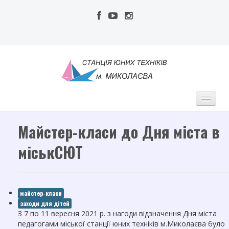
Майстер-класи до Дня міста в
МСЮТ
Про нас
міськСЮТ
Адміністрація
Педагогічний колектив
майстер-класи
Публічна інформація
заходи для дітей
З 7 по 11 вересня 2021 р. з нагоди відзначення Дня міста
Наші досягнення
педагогами міської станції юних техніків м.Миколаєва було