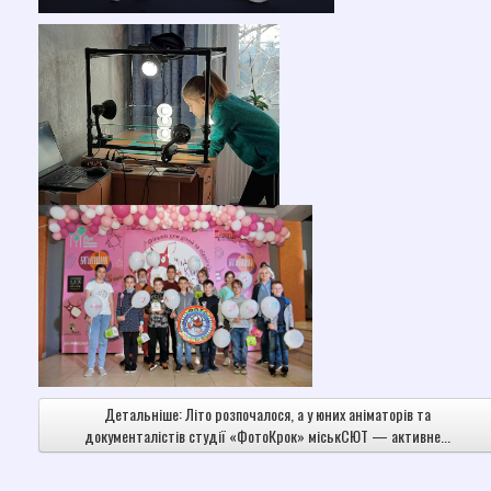
Детальніше: Літо розпочалося, а у юних аніматорів та
документалістів студії «ФотоКрок» міськСЮТ — активне...