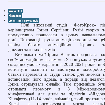
міськСЮТ
ФотоКрок
досягнння вихованців
Юні вихованці студії «ФотоКрок» пі
керівництвом Ірини Сергіївни Гузій творчо т
продуктивно працювали в цьому навчальном
році. Вихованці групи анімації створили за це
період багато анімаційних, ігрових т
документальних фільмів.
Виховака студії Ірина Вертюк працювала на
своїм анімаційним фільмом «У пошуках друга» 
складних умовах карантинів 2020-2021 років: що
встигнути відзняти та змонтувати відеоробот
батьки перевезли зі студії станок для зйомки т
встановили його вдома, а поради від педагог
Ірина отримувала онлайн. Тим приємніше бул
отримати перемогу в 8 Міжнародном
кінофестивалі для дітей та підлітків «Чілдре
Кінофест» (11-14 років, анімація), який проходив 
Києві, а проголосувати могли глядачі