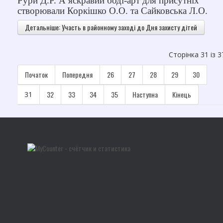
Рури Д.Р. А яскравий боді-арт для присутніх
створювали Коркішко О.О. та Сайковська Л.О.
Детальніше: Участь в районному заході до Дня захисту дітей
Сторінка 31 із 3
Початок
Попередня
26
27
28
29
30
32
33
34
35
Наступна
Кінець
31