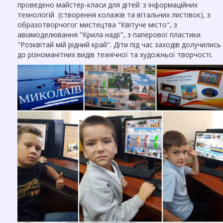
проведено майстер-класи для дітей: з інформаційних
Звернення громадян
технологій (створення колажів та вітальних листівок), з
Річний звіт
образотворчогог мистецтва "Квітуче місто", з
авіамоделювання "Крила надії", з паперової пластики
ГУРТКИ
"Розквітай мій рідний край". Діти під час заходів долучились
до різноманітних видів технічної та художньої творчості.
Науково-технічний напрям
Художньо-естетичний напрям
Дистанційне навчання
Цікава математика
ДІЯЛЬНІСТЬ
STEM-освіта
Наші проекти
Методична діяльність
Методичні розробки
Навчальні програми