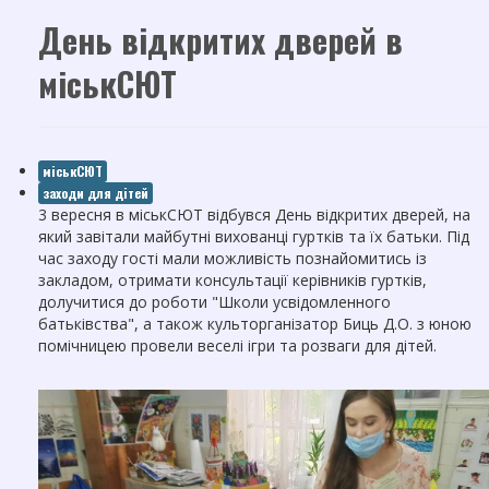
День відкритих дверей в
міськСЮТ
міськСЮТ
заходи для дітей
3 вересня в міськСЮТ відбувся День відкритих дверей, на
який завітали майбутні вихованці гуртків та їх батьки. Під
час заходу гості мали можливість познайомитись із
закладом, отримати консультації керівників гуртків,
долучитися до роботи "Школи усвідомленного
батьківства", а також культорганізатор Биць Д.О. з юною
помічницею провели веселі ігри та розваги для дітей.